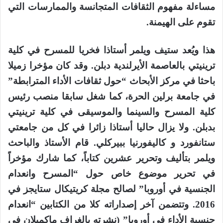
مساءلة مفهوم الثقافات المتجانسة والممارسات التي
تقوم على الهيمنة.
هذا ويُعد ستيف ويلمر أستاذا فخريا للمسرح في كلية
ترينيتي بالعاصمة الأيرلندية دبلن. وقد كان مؤخرا زميلا
باحثا في مركز الأبحاث “حول ثقافات الأداء المترابطة”
في جامعة برلين الحرة، كما شغل سابقا منصب رئيس
كلية المسرح والسينما والموسيقى في كلية ترينيتي
بدبلن. ولا يزال حاليا أستاذا زائرا في كل من جامعتي
ستانفورد و كاليفورنيا ببيركلي. قام الأستاذ والباحث
ويلمر بتأليف وتحرير عشرين كتاباً، كما شارك مؤخراً
في تحرير موضوع خاص حول “المسرح وانعدام
الجنسية في أوروبا” لصالح مجلة كريتيكال ستايجز في
2016. وتتضمن آخر إصداراته كلا من الكتابين “انعدام
جنسية اﻷداء في أوروبا” (نشرته بالغراف ماكميلان في