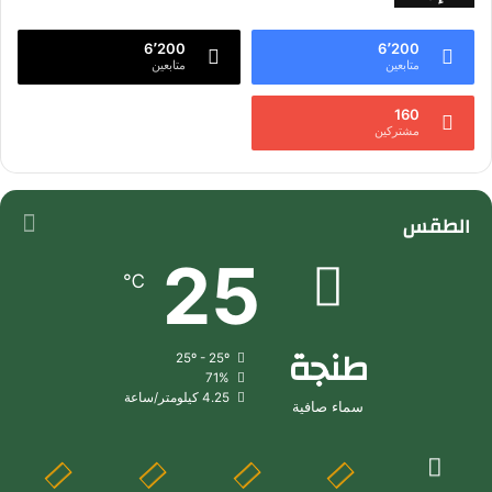
6٬200
6٬200
متابعين
متابعين
160
مشتركين
الطقس
25
℃
طنجة
25º - 25º
71%
4.25 كيلومتر/ساعة
سماء صافية