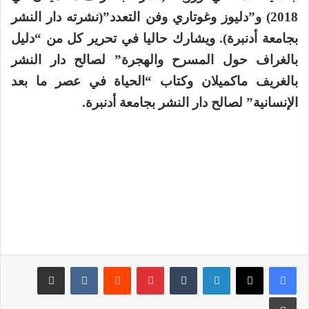
2018) و”دليوز وغوتاري وفن التعدد”(نشرته دار النشر
بجامعة أدنبرة). ويشارك حاليا في تحرير كل من “دليل
بالغراف حول المسرح والهجرة” لصالح دار النشر
بالغريف ماكميلان وكتاب “الحياة في عصر ما بعد
الإنسانية” لصالح دار النشر بجامعة أدنبرة.
لينكدإن
‏Tumblr
بينتيريست
‏Reddit
‏VKontakte
مشاركة عبر البريد
طباعة