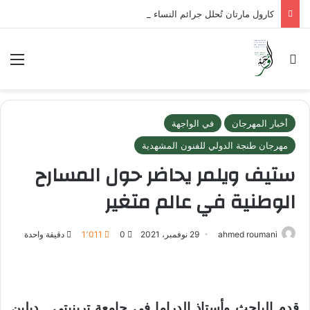
كارول مارتان تُحلل جرائم النساء في الأدب والمسرح والتاريخ
بحث عن
الق
أخبار المهرجان
في الواجهة
مهرجان طنجة الدولي للفنون المشهدية
ستيف ويلمر يحاضر حول المسارح
الوطنية في عالم متغير
ahmed roumani
29 نوفمبر، 2021
0
1٬011
دقيقة واحدة
قدم الباحث وأستاذ الدراما في جامعة ترينيتي ـ دبلين