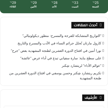
29
29
28
33
25
℃
℃
℃
℃
℃
الجمعة
السبت
الأحد
الأثنين
الثلاثاء
أحدث المقالات
“التواريخ المتشابكة للفرجة والمسرح: منظور ديكولونيالي”
كارول مارتان تُحلل جرائم النساء في الأدب والمسرح والتاريخ
نورا أمين في افتتاح الدورة العشرين لطنجة المشهدية بعض “جرح”
على سطح بناية: سارة سفياني تبدع في أداء عرض “عائشة”
“عوالم الأداء” لريتشارد شِكنر
تكريم ريتشارد شِكنر وحسن يوسفي في افتتاح الدورة العشرين من
طنجة المشهدية
الأرشيف
ا
ل
أ