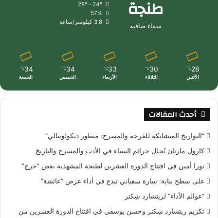
طنجة
28º - 24º
57%
3.8 كيلومتر/ساعة
سماء صافية
34
34
33
30
28
℃
℃
℃
℃
℃
الأثنين
الثلاثاء
الأربعاء
الخميس
الجمعة
أحدث المقالات
“التواريخ المتشابكة للفرجة والمسرح: منظور ديكولونيالي”
كارول مارتان تُحلل جرائم النساء في الأدب والمسرح والتاريخ
نورا أمين في افتتاح الدورة العشرين لطنجة المشهدية بعض “جرح”
على سطح بناية: سارة سفياني تبدع في أداء عرض “عائشة”
“عوالم الأداء” لريتشارد شِكنر
تكريم ريتشارد شِكنر وحسن يوسفي في افتتاح الدورة العشرين من