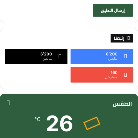
إتبعنا
6٬200
6٬200
متابعين
متابعين
160
مشتركين
الطقس
26
℃