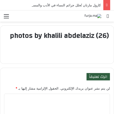
كارول مارتان تُحلل جرائم النساء في الأدب والمسرح والتاريخ
بحث عن
الق
photos by khalili abdelaziz (26)
اترك تعليقاً
لن يتم نشر عنوان بريدك الإلكتروني.
الحقول الإلزامية مشار إليها بـ
*
ا
ل
ت