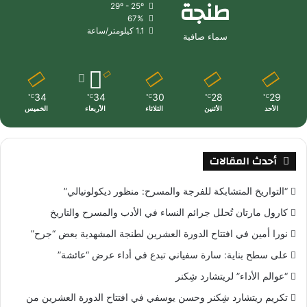
طنجة
29º - 25º
67%
1.1 كيلومتر/ساعة
سماء صافية
34
34
30
28
29
℃
℃
℃
℃
℃
الأحد
الأثنين
الثلاثاء
الأربعاء
الخميس
أحدث المقالات
“التواريخ المتشابكة للفرجة والمسرح: منظور ديكولونيالي”
كارول مارتان تُحلل جرائم النساء في الأدب والمسرح والتاريخ
نورا أمين في افتتاح الدورة العشرين لطنجة المشهدية بعض “جرح”
على سطح بناية: سارة سفياني تبدع في أداء عرض “عائشة”
“عوالم الأداء” لريتشارد شِكنر
تكريم ريتشارد شِكنر وحسن يوسفي في افتتاح الدورة العشرين من