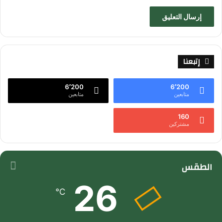
إتبعنا
6٬200
6٬200
متابعين
متابعين
160
مشتركين
الطقس
26
℃