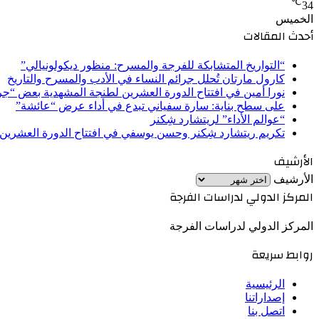
℃
34
الخميس
أحدث المقالات
“التواريخ المتشابكة للفرجة والمسرح: منظور ديكولونيالي”
كارول مارتان تُحلل جرائم النساء في الأدب والمسرح والتاريخ
نورا أمين في افتتاح الدورة العشرين لطنجة المشهدية بعض “ج
على سطح بناية: سارة سفياني تبدع في أداء عرض “عائشة”
“عوالم الأداء” لريتشارد شِكنر
تكريم ريتشارد شِكنر وحسن يوسفي في افتتاح الدورة العشرين
الأرشيف
الأرشيف
المركز الدولي لدراسات الفرجة
المركز الدولي لدراسات الفرجة
روابط سريعة
الرئيسية
إصداراتنا
اتصل بنا