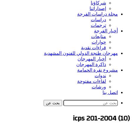
شركاؤنا
إصداراتنا
مجلة دراسات الفرجة
دراسات
ترجمات
أخبار الفرجة
متابعات
حوارات
قراءات نقدية
مهرجان طنجة الدولي للفنون المشهدية
أخبار المهرجان
ذاكرة المهرجان
مشروع نقرة الحمامة
ندوات
لقاءات مفتوحة
ورشات
اتصل بنا
بحث عن
icps 201-2004 (10)