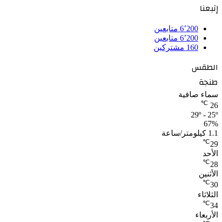
إتبعنا
6٬200
متابعين
6٬200
متابعين
160
مشتركين
الطقس
طنجة
سماء صافية
℃
26
29º - 25º
67%
1.1 كيلومتر/ساعة
℃
29
الأحد
℃
28
الأثنين
℃
30
الثلاثاء
℃
34
الأربعاء