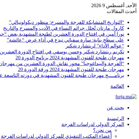
الأحد, أغسطس 9 2026
أحدث المقالات
“التواريخ المتشابكة للفرجة والمسرح: منظور ديكولونيالي”
كارول مارتان تُحلل جرائم النساء في الأدب والمسرح والتاريخ
نورا أمين في افتتاح الدورة العشرين لطنجة المشهدية بعض “ج
على سطح بناية: سارة سفياني تبدع في أداء عرض “عائشة”
“عوالم الأداء” لريتشارد شِكنر
تكريم ريتشارد شِكنر وحسن يوسفي في افتتاح الدورة العشرين
مهرجان طنجة للفنون المشهدية 2024 برنامج الدورة 20
“الفرجة والبيداغوجيا” محور نقاش الدورة العشرين من مهرجان
مهرجان طنجة للفنون المشهدية 2024 ورقة الدورة 20
برنامــــج مهرجان طنجة للفنون المشهدية في دورته التاسعة 
القائمة
بحث عن
الرئيسية
المركز الدولي لدراسات الفرجة
من نحن؟
أعضاء المكتب التنفيذي للمركز الدولي لدراسات الفرجة