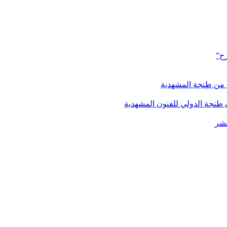
رح”
 من طنجة المشهدية
 طنجة الدولي للفنون المشهدية
عشر