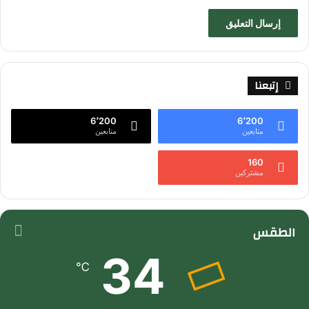
إتبعنا
6٬200
6٬200
متابعين
متابعين
160
مشتركين
الطقس
34
℃