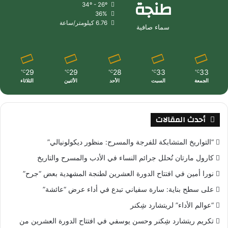
طنجة
34º - 26º
36%
6.76 كيلومتر/ساعة
سماء صافية
29
29
28
33
33
℃
℃
℃
℃
℃
الجمعة
السبت
الأحد
الأثنين
الثلاثاء
أحدث المقالات
“التواريخ المتشابكة للفرجة والمسرح: منظور ديكولونيالي”
كارول مارتان تُحلل جرائم النساء في الأدب والمسرح والتاريخ
نورا أمين في افتتاح الدورة العشرين لطنجة المشهدية بعض “جرح”
على سطح بناية: سارة سفياني تبدع في أداء عرض “عائشة”
“عوالم الأداء” لريتشارد شِكنر
تكريم ريتشارد شِكنر وحسن يوسفي في افتتاح الدورة العشرين من