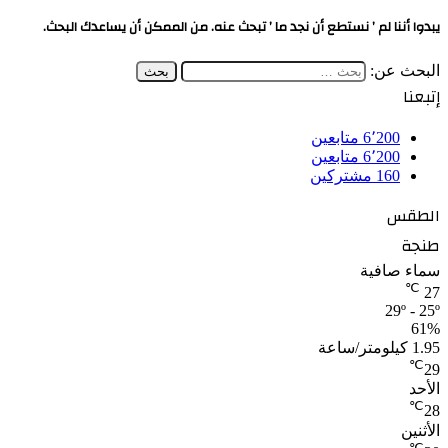
يبدوا أننا لم ’ نستطع أن نجد ما ’ تبحث عنه. من الممكن أن يساعدك البحث.
البحث عن:
إتبعنا
6٬200
متابعين
6٬200
متابعين
160
مشتركين
الطقس
طنجة
سماء صافية
℃
27
29º - 25º
61%
1.95 كيلومتر/ساعة
℃
29
الأحد
℃
28
الأثنين
℃