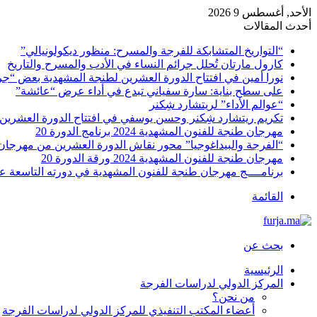
الأحد, أغسطس 9 2026
أحدث المقالات
“التواريخ المتشابكة للفرجة والمسرح: منظور ديكولونيالي”
كارول مارتان تُحلل جرائم النساء في الأدب والمسرح والتاريخ
نورا أمين في افتتاح الدورة العشرين لطنجة المشهدية بعض “ج
على سطح بناية: سارة سفياني تبدع في أداء عرض “عائشة”
“عوالم الأداء” لريتشارد شِكنر
تكريم ريتشارد شِكنر وحسن يوسفي في افتتاح الدورة العشرين
مهرجان طنجة للفنون المشهدية 2024 برنامج الدورة 20
“الفرجة والبيداغوجيا” محور نقاش الدورة العشرين من مهرجان
مهرجان طنجة للفنون المشهدية 2024 ورقة الدورة 20
برنامــــج مهرجان طنجة للفنون المشهدية في دورته التاسعة 
القائمة
بحث عن
الرئيسية
المركز الدولي لدراسات الفرجة
من نحن؟
أعضاء المكتب التنفيذي للمركز الدولي لدراسات الفرجة