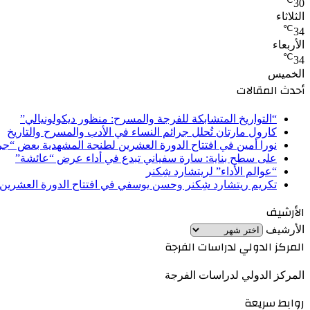
30
الثلاثاء
℃
34
الأربعاء
℃
34
الخميس
أحدث المقالات
“التواريخ المتشابكة للفرجة والمسرح: منظور ديكولونيالي”
كارول مارتان تُحلل جرائم النساء في الأدب والمسرح والتاريخ
نورا أمين في افتتاح الدورة العشرين لطنجة المشهدية بعض “ج
على سطح بناية: سارة سفياني تبدع في أداء عرض “عائشة”
“عوالم الأداء” لريتشارد شِكنر
تكريم ريتشارد شِكنر وحسن يوسفي في افتتاح الدورة العشرين
الأرشيف
الأرشيف
المركز الدولي لدراسات الفرجة
المركز الدولي لدراسات الفرجة
روابط سريعة