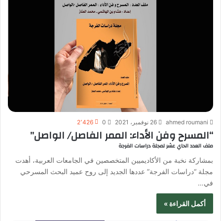
ahmed roumani
26 نوفمبر، 2021
0
2٬426
“المسرح وفن الأداء: الممر الفاصل/ الواصل”
ملف العدد الحاي عشر لمجلة دراسات الفرجة
بمشاركة نخبة من الأكاديميين المتخصصين في الجامعات العربية، أهدت
مجلة “دراسات الفرجة” عددها الجديد إلى روح عميد البحث المسرحي
في…
أكمل القراءة »