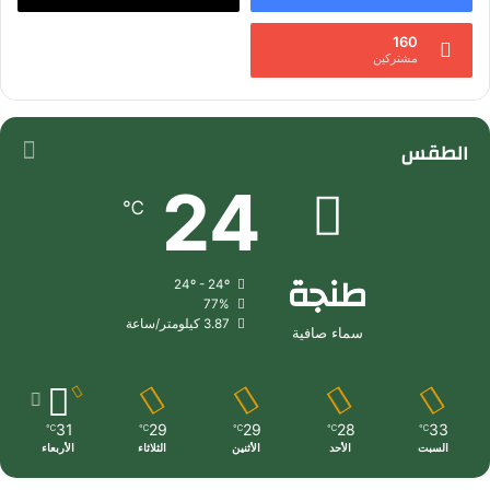
160
مشتركين
الطقس
24
℃
طنجة
24º - 24º
77%
3.87 كيلومتر/ساعة
سماء صافية
31
29
29
28
33
℃
℃
℃
℃
℃
السبت
الأحد
الأثنين
الثلاثاء
الأربعاء