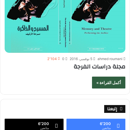
ahmed roumani
5 نوفمبر، 2016
0
2٬104
مجلة دراسات الفرجة
أكمل القراءة »
إتبعنا
6٬200
6٬200
متابعين
متابعين