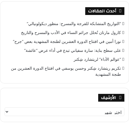
أحدث المقالات
“التواريخ المتشابكة للفرجة والمسرح: منظور ديكولونيالي”
كارول مارتان تُحلل جرائم النساء في الأدب والمسرح والتاريخ
نورا أمين في افتتاح الدورة العشرين لطنجة المشهدية بعض “جرح”
على سطح بناية: سارة سفياني تبدع في أداء عرض “عائشة”
“عوالم الأداء” لريتشارد شِكنر
تكريم ريتشارد شِكنر وحسن يوسفي في افتتاح الدورة العشرين من
طنجة المشهدية
الأرشيف
ا
ل
أ
ر
ش
ي