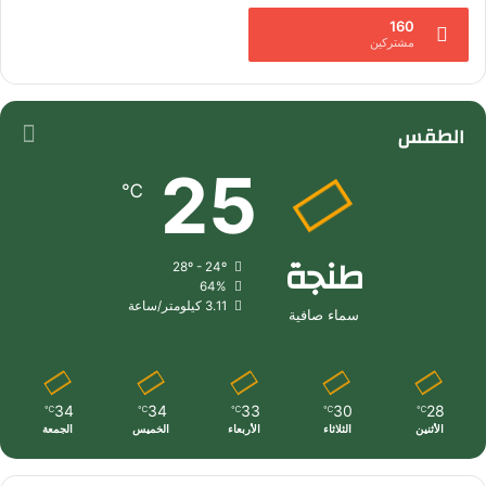
160
مشتركين
الطقس
25
℃
طنجة
28º - 24º
64%
3.11 كيلومتر/ساعة
سماء صافية
34
34
33
30
28
℃
℃
℃
℃
℃
الأثنين
الثلاثاء
الأربعاء
الخميس
الجمعة