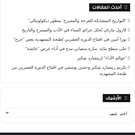
أحدث المقالات
“التواريخ المتشابكة للفرجة والمسرح: منظور ديكولونيالي”
كارول مارتان تُحلل جرائم النساء في الأدب والمسرح والتاريخ
نورا أمين في افتتاح الدورة العشرين لطنجة المشهدية بعض “جرح”
على سطح بناية: سارة سفياني تبدع في أداء عرض “عائشة”
“عوالم الأداء” لريتشارد شِكنر
تكريم ريتشارد شِكنر وحسن يوسفي في افتتاح الدورة العشرين من
طنجة المشهدية
الأرشيف
ا
ل
أ
ر
ش
ي
ف