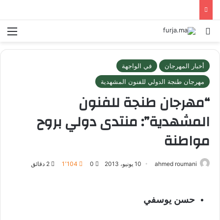
بحث عن
الق
أخبار المهرجان
في الواجهة
مهرجان طنجة الدولي للفنون المشهدية
“مهرجان طنجة للفنون
المشهدية”: منتدى دولي بروح
مواطنة
ahmed roumani
10 يونيو، 2013
0
1٬104
2 دقائق
حسن يوسفي