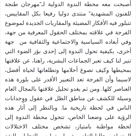
أصبحت معه محطة الندوة الدولية لـ”مهرجان طنجة
للفنون المشهدية” منتدى دوليا رفيعا بكل المقاييس،
تتبلور فيه الأفكار المضيئة والمقاربات الجديدة لموضوع
الفرجة في علاقته بمختلف الحقول المعرفية من جهة،
وفي أبعاده السياسية والاجتماعية والثقافية من جهة
أخرى، بكيفية تحول الندوة إلى إحدى بؤر الضوء التي
تنير لنا كيف تعبر الجماعات البشرية، راهنا، عن علاقتها
بمحيطها وكيف تصوغ أحلامها وتطلعاتها لحياة أفضل،
لاسيما وأن الفرجة تعد التعبير الأقدر على بلورة هذه
العناصر كلها. ومن ثم يغدو تحليل علاقتها بالمجال العام
وسيلة للكشف عن مناطق الظل في عقول ووٍجدانات
الناس في لحظة تاريخية ما. وبالنظر إلى آثار هذه
الرؤية على وضعنا الخاص، تتحول محطة الندوة إلى
لحظة مواطنة بامتياز، تشخص مختلف الاختلالات
المتصلة بمجالنا العام، مغربيا، وتمارس التحليل والنقد