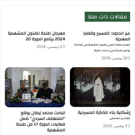
مقالات ذات صلة
عبر الحدود: المسرح وقضايا
مهرجان طنجة للفنون المشهدية
المهجرة
2024 برنامج الدورة 20
مهرجان طنجة الدولي للفنون المشهدية في دورته 14
5 ديسمبر، 2024
يواصل حفرياته في دراسات الفرجة
29 نوفمبر، 2018
إشكالية بناء الذاكرة المسرحية
الباحث محمد زيطان يوقع
“المنعطف السردي” ضمن
هشام بن الهاشمي
فعاليات الدورة 17 من طنجة
5 نوفمبر، 2020
المشهدية